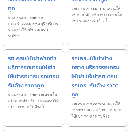
ถูก
รถเครนเช่า.com รถเครนให้
เช่าปากพลี บริการรถเครนให้
รถเครนเช่า.com รถ
เช่า รถเครนรับจ้าง ใ
กระเช้า22เมตรชลบุรี บริการ
รถเครนให้เช่า รถเครน
รับจ้าง
รถเครนให้เช่าฟากท่า
รถเครนให้เช่าช้าง
บริการรถเครนให้เช่า
กลาง บริการรถเครน
ให้เช่ารถเครน รถเครน
ให้เช่า ให้เช่ารถเครน
รับจ้าง ราคาถูก
รถเครนรับจ้าง ราคา
ถูก
รถเครนเช่า.com รถเครนให้
เช่าฟากท่า บริการรถเครนให้
รถเครนเช่า.com รถเครนให้
เช่า รถเครนรับจ้าง ใ
เช่าช้างกลาง บริการรถเครน
ให้เช่า รถเครนรับจ้าง