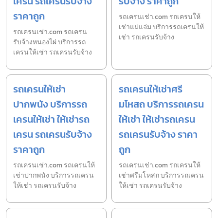
เครน รถเครนรับจ้าง
รับจ้าง ราคาถูก
ราคาถูก
รถเครนเช่า.com รถเครนให้
เช่าแม่แจ่ม บริการรถเครนให้
รถเครนเช่า.com รถเครน
เช่า รถเครนรับจ้าง
รับจ้างหนองไผ่ บริการรถ
เครนให้เช่า รถเครนรับจ้าง
รถเครนให้เช่า
รถเครนให้เช่าศรี
ปากพนัง บริการรถ
มโหสถ บริการรถเครน
เครนให้เช่า ให้เช่ารถ
ให้เช่า ให้เช่ารถเครน
เครน รถเครนรับจ้าง
รถเครนรับจ้าง ราคา
ราคาถูก
ถูก
รถเครนเช่า.com รถเครนให้
รถเครนเช่า.com รถเครนให้
เช่าปากพนัง บริการรถเครน
เช่าศรีมโหสถ บริการรถเครน
ให้เช่า รถเครนรับจ้าง
ให้เช่า รถเครนรับจ้าง