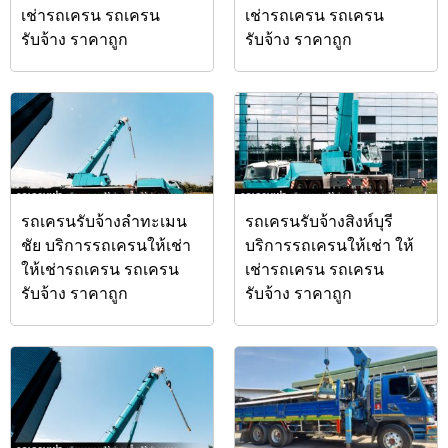
เช่ารถเครน รถเครน
เช่ารถเครน รถเครน
รับจ้าง ราคาถูก
รับจ้าง ราคาถูก
รถเครนรับจ้างลำทะเมน
รถเครนรับจ้างสิงห์บุรี
ชัย บริการรถเครนให้เช่า
บริการรถเครนให้เช่า ให้
ให้เช่ารถเครน รถเครน
เช่ารถเครน รถเครน
รับจ้าง ราคาถูก
รับจ้าง ราคาถูก