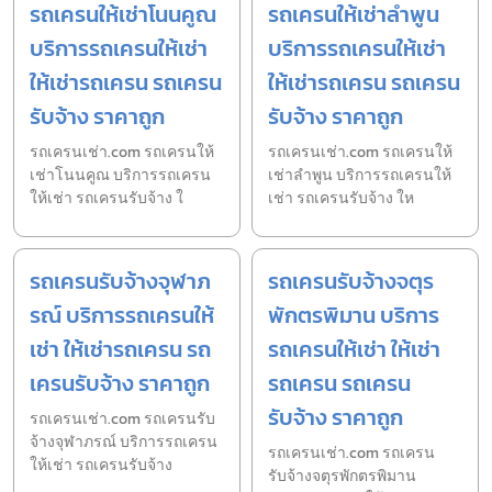
รถเครนให้เช่าโนนคูณ
รถเครนให้เช่าลำพูน
บริการรถเครนให้เช่า
บริการรถเครนให้เช่า
ให้เช่ารถเครน รถเครน
ให้เช่ารถเครน รถเครน
รับจ้าง ราคาถูก
รับจ้าง ราคาถูก
รถเครนเช่า.com รถเครนให้
รถเครนเช่า.com รถเครนให้
เช่าโนนคูณ บริการรถเครน
เช่าลำพูน บริการรถเครนให้
ให้เช่า รถเครนรับจ้าง ใ
เช่า รถเครนรับจ้าง ให
รถเครนรับจ้างจุฬาภ
รถเครนรับจ้างจตุร
รณ์ บริการรถเครนให้
พักตรพิมาน บริการ
เช่า ให้เช่ารถเครน รถ
รถเครนให้เช่า ให้เช่า
เครนรับจ้าง ราคาถูก
รถเครน รถเครน
รับจ้าง ราคาถูก
รถเครนเช่า.com รถเครนรับ
จ้างจุฬาภรณ์ บริการรถเครน
รถเครนเช่า.com รถเครน
ให้เช่า รถเครนรับจ้าง
รับจ้างจตุรพักตรพิมาน