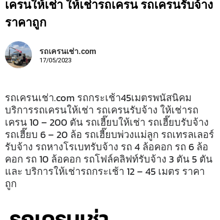
เครนให้เช่า ให้เช่ารถเครน รถเครนรับจ้าง
ราคาถูก
รถเครนเช่า.com
17/05/2023
รถเครนเช่า.com รถกระเช้า45เมตรพนัสนิคม
บริการรถเครนให้เช่า รถเครนรับจ้าง ให้เช่ารถ
เครน 10 – 200 ตัน รถเฮี๊ยบให้เช่า รถเฮี๊ยบรับจ้าง
รถเฮี๊ยบ 6 – 20 ล้อ รถเฮี๊ยบพ่วงแม่ลูก รถเทรลเลอร์
รับจ้าง รถหางโรเบทรับจ้าง รถ 4 ล้อคอก รถ 6 ล้อ
คอก รถ 10 ล้อคอก รถโฟล์คลิฟท์รับจ้าง 3 ตัน 5 ตัน
และ บริการให้เช่ารถกระเช้า 12 – 45 เมตร ราคา
ถูก