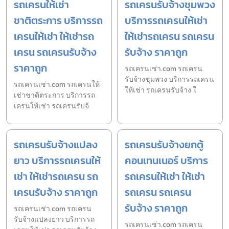
รถเครนให้เช่า
รถเครนรับจ้างชุมพวง
ชาติตระการ บริการรถ
บริการรถเครนให้เช่า
เครนให้เช่า ให้เช่ารถ
ให้เช่ารถเครน รถเครน
เครน รถเครนรับจ้าง
รับจ้าง ราคาถูก
ราคาถูก
รถเครนเช่า.com รถเครน
รับจ้างชุมพวง บริการรถเครน
รถเครนเช่า.com รถเครนให้
ให้เช่า รถเครนรับจ้าง ใ
เช่าชาติตระการ บริการรถ
เครนให้เช่า รถเครนรับจ้
รถเครนรับจ้างแปลง
รถเครนรับจ้างยกตู้
ยาว บริการรถเครนให้
คอนเทนเนอร์ บริการ
เช่า ให้เช่ารถเครน รถ
รถเครนให้เช่า ให้เช่า
เครนรับจ้าง ราคาถูก
รถเครน รถเครน
รับจ้าง ราคาถูก
รถเครนเช่า.com รถเครน
รับจ้างแปลงยาว บริการรถ
รถเครนเช่า.com รถเครน