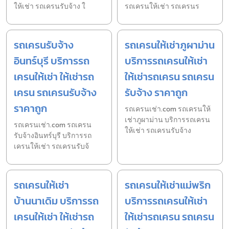
ให้เช่า รถเครนรับจ้าง ใ
รถเครนให้เช่า รถเครนร
รถเครนรับจ้าง
รถเครนให้เช่าภูผาม่าน
อินทร์บุรี บริการรถ
บริการรถเครนให้เช่า
เครนให้เช่า ให้เช่ารถ
ให้เช่ารถเครน รถเครน
เครน รถเครนรับจ้าง
รับจ้าง ราคาถูก
ราคาถูก
รถเครนเช่า.com รถเครนให้
เช่าภูผาม่าน บริการรถเครน
รถเครนเช่า.com รถเครน
ให้เช่า รถเครนรับจ้าง
รับจ้างอินทร์บุรี บริการรถ
เครนให้เช่า รถเครนรับจ้
รถเครนให้เช่า
รถเครนให้เช่าแม่พริก
บ้านนาเดิม บริการรถ
บริการรถเครนให้เช่า
เครนให้เช่า ให้เช่ารถ
ให้เช่ารถเครน รถเครน