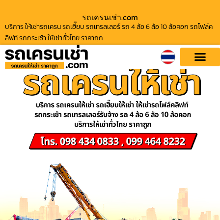
รถเครนเช่า.com
บริการ ให้เช่ารถเครน รถเฮี๊ยบ รถเทรลเลอร์ รถ 4 ล้อ 6 ล้อ 10 ล้อคอก รถโฟล์ค
ลิฟท์ รถกระเช้า ให้เช่าทั่วไทย ราคาถูก