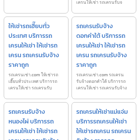
เครนให้เช่า รถเครนรับจ
ให้เช่ารถเฮี๊ยบทั่ว
รถเครนรับจ้าง
ประเทศ บริการรถ
ดอกคำใต้ บริการรถ
เครนให้เช่า ให้เช่ารถ
เครนให้เช่า ให้เช่ารถ
เครน รถเครนรับจ้าง
เครน รถเครนรับจ้าง
ราคาถูก
ราคาถูก
รถเครนเช่า.com ให้เช่ารถ
รถเครนเช่า.com รถเครน
เฮี๊ยบทั่วประเทศ บริการรถ
รับจ้างดอกคำใต้ บริการรถ
เครนให้เช่า รถเครนรับ
เครนให้เช่า รถเครนรับจ้าง
รถเครนรับจ้าง
รถเครนให้เช่าแม่แจ่ม
หนองไผ่ บริการรถ
บริการรถเครนให้เช่า
เครนให้เช่า ให้เช่ารถ
ให้เช่ารถเครน รถเครน