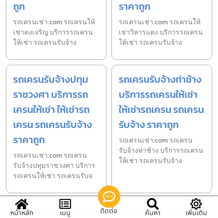
ถูก
ราคาถูก
รถเครนเช่า.com รถเครนให้
รถเครนเช่า.com รถเครนให้
เช่าดงเจริญ บริการรถเครน
เช่าวิหารแดง บริการรถเครน
ให้เช่า รถเครนรับจ้าง
ให้เช่า รถเครนรับจ้าง
รถเครนรับจ้างปทุม
รถเครนรับจ้างท่าช้าง
ราชวงศา บริการรถ
บริการรถเครนให้เช่า
เครนให้เช่า ให้เช่ารถ
ให้เช่ารถเครน รถเครน
เครน รถเครนรับจ้าง
รับจ้าง ราคาถูก
ราคาถูก
รถเครนเช่า.com รถเครน
รับจ้างท่าช้าง บริการรถเครน
รถเครนเช่า.com รถเครน
ให้เช่า รถเครนรับจ้าง
รับจ้างปทุมราชวงศา บริการ
รถเครนให้เช่า รถเครนรับจ
รถเครนให้เช่าห้วยเม็ก
รถเครนให้เช่าแปลง
ติดต่อ
หน้าหลัก
เมนู
ค้นหา
เพิ่มเติม