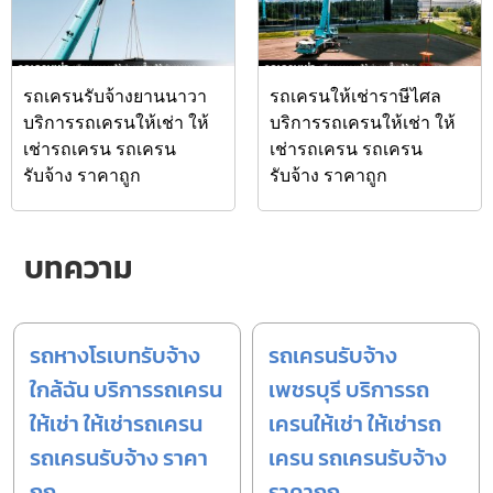
รถเครนรับจ้างยานนาวา
รถเครนให้เช่าราษีไศล
บริการรถเครนให้เช่า ให้
บริการรถเครนให้เช่า ให้
เช่ารถเครน รถเครน
เช่ารถเครน รถเครน
รับจ้าง ราคาถูก
รับจ้าง ราคาถูก
บทความ
รถหางโรเบทรับจ้าง
รถเครนรับจ้าง
ใกล้ฉัน บริการรถเครน
เพชรบุรี บริการรถ
ให้เช่า ให้เช่ารถเครน
เครนให้เช่า ให้เช่ารถ
รถเครนรับจ้าง ราคา
เครน รถเครนรับจ้าง
ถูก
ราคาถูก