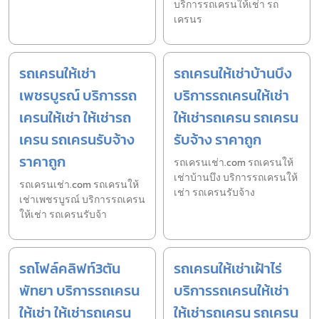
บริการรถเครนให้เช่า รถ
เครนร
รถเครนให้เช่า
รถเครนให้เช่าบ้านบึง
เพชรบูรณ์ บริการรถ
บริการรถเครนให้เช่า
เครนให้เช่า ให้เช่ารถ
ให้เช่ารถเครน รถเครน
เครน รถเครนรับจ้าง
รับจ้าง ราคาถูก
ราคาถูก
รถเครนเช่า.com รถเครนให้
เช่าบ้านบึง บริการรถเครนให้
รถเครนเช่า.com รถเครนให้
เช่า รถเครนรับจ้าง
เช่าเพชรบูรณ์ บริการรถเครน
ให้เช่า รถเครนรับจ้า
รถโฟล์คลิฟท์3ตัน
รถเครนให้เช่าเฝ้าไร่
พัทยา บริการรถเครน
บริการรถเครนให้เช่า
ให้เช่า ให้เช่ารถเครน
ให้เช่ารถเครน รถเครน