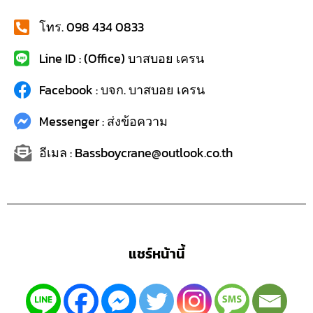
โทร. 098 434 0833
Line ID : (Office) บาสบอย เครน
Facebook : บจก. บาสบอย เครน
Messenger : ส่งข้อความ
อีเมล : Bassboycrane@outlook.co.th
แชร์หน้านี้