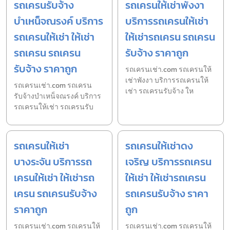
รถเครนรับจ้าง
รถเครนให้เช่าพังงา
บำเหน็จณรงค์ บริการ
บริการรถเครนให้เช่า
รถเครนให้เช่า ให้เช่า
ให้เช่ารถเครน รถเครน
รถเครน รถเครน
รับจ้าง ราคาถูก
รับจ้าง ราคาถูก
รถเครนเช่า.com รถเครนให้
เช่าพังงา บริการรถเครนให้
รถเครนเช่า.com รถเครน
เช่า รถเครนรับจ้าง ให
รับจ้างบำเหน็จณรงค์ บริการ
รถเครนให้เช่า รถเครนรับ
รถเครนให้เช่า
รถเครนให้เช่าดง
บางระจัน บริการรถ
เจริญ บริการรถเครน
เครนให้เช่า ให้เช่ารถ
ให้เช่า ให้เช่ารถเครน
เครน รถเครนรับจ้าง
รถเครนรับจ้าง ราคา
ราคาถูก
ถูก
รถเครนเช่า.com รถเครนให้
รถเครนเช่า.com รถเครนให้