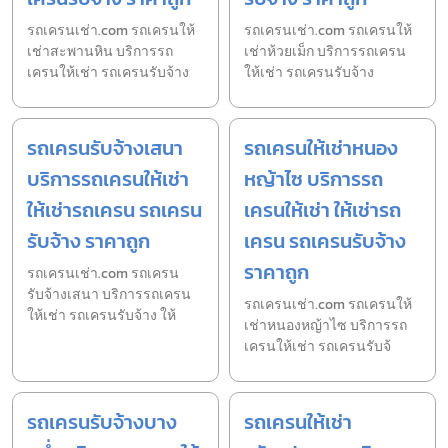
รถเครนเช่า.com รถเครนให้
รถเครนเช่า.com รถเครนให้
เช่าสะพานหิน บริการรถ
เช่าห้วยเม็ก บริการรถเครน
เครนให้เช่า รถเครนรับจ้าง
ให้เช่า รถเครนรับจ้าง
รถเครนรับจ้างเสนา
รถเครนให้เช่าหนอง
บริการรถเครนให้เช่า
หญ้าไซ บริการรถ
ให้เช่ารถเครน รถเครน
เครนให้เช่า ให้เช่ารถ
รับจ้าง ราคาถูก
เครน รถเครนรับจ้าง
ราคาถูก
รถเครนเช่า.com รถเครน
รับจ้างเสนา บริการรถเครน
รถเครนเช่า.com รถเครนให้
ให้เช่า รถเครนรับจ้าง ให้
เช่าหนองหญ้าไซ บริการรถ
เครนให้เช่า รถเครนรับจ้
รถเครนรับจ้างบาง
รถเครนให้เช่า