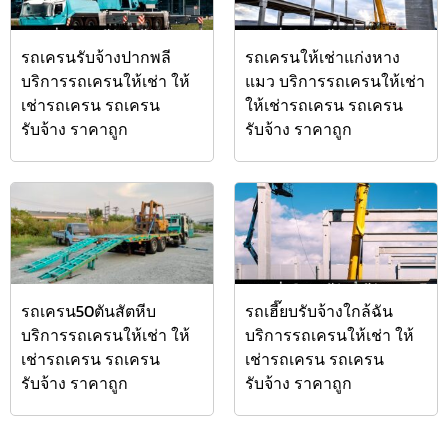
รถเครนรับจ้างปากพลี
รถเครนให้เช่าแก่งหาง
บริการรถเครนให้เช่า ให้
แมว บริการรถเครนให้เช่า
เช่ารถเครน รถเครน
ให้เช่ารถเครน รถเครน
รับจ้าง ราคาถูก
รับจ้าง ราคาถูก
รถเครน50ตันสัตหีบ
รถเฮี๊ยบรับจ้างใกล้ฉัน
บริการรถเครนให้เช่า ให้
บริการรถเครนให้เช่า ให้
เช่ารถเครน รถเครน
เช่ารถเครน รถเครน
รับจ้าง ราคาถูก
รับจ้าง ราคาถูก