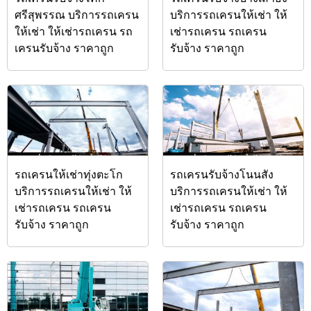
ศรีสุพรรณ บริการรถเครน
บริการรถเครนให้เช่า ให้
ให้เช่า ให้เช่ารถเครน รถ
เช่ารถเครน รถเครน
เครนรับจ้าง ราคาถูก
รับจ้าง ราคาถูก
รถเครนให้เช่าทุ่งตะโก
รถเครนรับจ้างโนนสัง
บริการรถเครนให้เช่า ให้
บริการรถเครนให้เช่า ให้
เช่ารถเครน รถเครน
เช่ารถเครน รถเครน
รับจ้าง ราคาถูก
รับจ้าง ราคาถูก