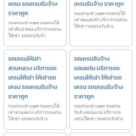
เครน รถเครนรับจ้าง
เครนรับจ้าง ราคาถูก
ราคาถูก
รถเครนเช่า.com รถเครนให้
เช่าพนมดงรัก บริการรถเครน
รถเครนเช่า.com รถเครนให้
ให้เช่า รถเครนรับจ้าง
เช่าสันป่าตอง บริการรถเครน
ให้เช่า รถเครนรับจ้า
รถเครนให้เช่า
รถเครนรับจ้าง
สวนหลวง บริการรถ
ขอนแก่น บริการรถ
เครนให้เช่า ให้เช่ารถ
เครนให้เช่า ให้เช่ารถ
เครน รถเครนรับจ้าง
เครน รถเครนรับจ้าง
ราคาถูก
ราคาถูก
รถเครนเช่า.com รถเครนให้
รถเครนเช่า.com รถเครน
เช่าสวนหลวง บริการรถเครน
รับจ้างขอนแก่น บริการรถ
ให้เช่า รถเครนรับจ้าง
เครนให้เช่า รถเครนรับจ้าง