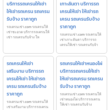
บริการรถเครนให้เช่า
เกาะลันตา บริการรถ
ให้เช่ารถเครน รถเครน
เครนให้เช่า ให้เช่ารถ
รับจ้าง ราคาถูก
เครน รถเครนรับจ้าง
ราคาถูก
รถเครนเช่า.com รถเครนให้
เช่าชะอวด บริการรถเครนให้
รถเครนเช่า.com รถเครนให้
เช่า รถเครนรับจ้าง ให
เช่าเกาะลันตา บริการรถ
เครนให้เช่า รถเครนรับจ้า
รถเครนให้เช่า
รถเครนให้เช่าหนองไผ่
เสริมงาม บริการรถ
บริการรถเครนให้เช่า
เครนให้เช่า ให้เช่ารถ
ให้เช่ารถเครน รถเครน
เครน รถเครนรับจ้าง
รับจ้าง ราคาถูก
ราคาถูก
รถเครนเช่า.com รถเครนให้
เช่าหนองไผ่ บริการรถเครน
รถเครนเช่า.com รถเครนให้
ให้เช่า รถเครนรับจ้าง
เช่าเสริมงาม บริการรถเครน