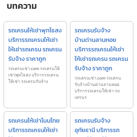
บทความ
รถเครนให้เช่าพุทไธสง
รถเครนรับจ้าง
บริการรถเครนให้เช่า
บ้านด่านลานหอย
ให้เช่ารถเครน รถเครน
บริการรถเครนให้เช่า
รับจ้าง ราคาถูก
ให้เช่ารถเครน รถเครน
รับจ้าง ราคาถูก
รถเครนเช่า.com รถเครนให้
เช่าพุทไธสง บริการรถเครน
รถเครนเช่า.com รถเครน
ให้เช่า รถเครนรับจ้าง
รับจ้างบ้านด่านลานหอย
บริการรถเครนให้เช่า รถ
เครนร
รถเครนให้เช่าโนนไทย
รถเครนรับจ้าง
บริการรถเครนให้เช่า
อุทัยธานี บริการรถ