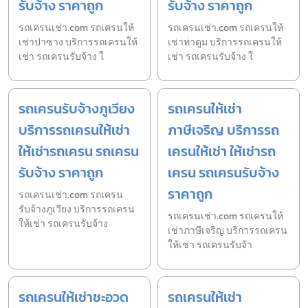
รับจ้าง ราคาถูก
รับจ้าง ราคาถูก
รถเครนเช่า.com รถเครนให้
รถเครนเช่า.com รถเครนให้
เช่าป่าซาง บริการรถเครนให้
เช่าท่าตูม บริการรถเครนให้
เช่า รถเครนรับจ้าง ใ
เช่า รถเครนรับจ้าง ใ
รถเครนรับจ้างภูเวียง
รถเครนให้เช่า
บริการรถเครนให้เช่า
ภาษีเจริญ บริการรถ
ให้เช่ารถเครน รถเครน
เครนให้เช่า ให้เช่ารถ
รับจ้าง ราคาถูก
เครน รถเครนรับจ้าง
ราคาถูก
รถเครนเช่า.com รถเครน
รับจ้างภูเวียง บริการรถเครน
รถเครนเช่า.com รถเครนให้
ให้เช่า รถเครนรับจ้าง
เช่าภาษีเจริญ บริการรถเครน
ให้เช่า รถเครนรับจ้า
รถเครนให้เช่าชะอวด
รถเครนให้เช่า