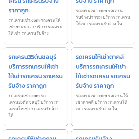
เครน รถเครนรับจ้าง
รับจ้าง ราคาถูก
ราคาถูก
รถเครนเช่า.com รถเครน
รับจ้างปากชม บริการรถเครน
รถเครนเช่า.com รถเครนให้
ให้เช่า รถเครนรับจ้าง ให
เช่ายานนาวา บริการรถเครน
ให้เช่า รถเครนรับจ้าง
รถเครน35ตันชลบุรี
รถเครนให้เช่าตาคลี
บริการรถเครนให้เช่า
บริการรถเครนให้เช่า
ให้เช่ารถเครน รถเครน
ให้เช่ารถเครน รถเครน
รับจ้าง ราคาถูก
รับจ้าง ราคาถูก
รถเครนเช่า.com รถ
รถเครนเช่า.com รถเครนให้
เครน35ตันชลบุรี บริการรถ
เช่าตาคลี บริการรถเครนให้
เครนให้เช่า รถเครนรับจ้าง
เช่า รถเครนรับจ้าง ให
ให้
รถเครนให้เช่าภูกาม
รถเครนรับจ้าง