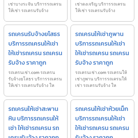
เช่าบางระจัน บริการรถเครน
เช่าดงเจริญ บริการรถเครน
ให้เช่า รถเครนรับจ้าง
ให้เช่า รถเครนรับจ้าง
รถเครนรับจ้างยโสธร
รถเครนให้เช่าภูพาน
บริการรถเครนให้เช่า
บริการรถเครนให้เช่า
ให้เช่ารถเครน รถเครน
ให้เช่ารถเครน รถเครน
รับจ้าง ราคาถูก
รับจ้าง ราคาถูก
รถเครนเช่า.com รถเครน
รถเครนเช่า.com รถเครนให้
รับจ้างยโสธร บริการรถเครน
เช่าภูพาน บริการรถเครนให้
ให้เช่า รถเครนรับจ้าง ให
เช่า รถเครนรับจ้าง ให
รถเครนให้เช่าสะพาน
รถเครนให้เช่าห้วยเม็ก
หิน บริการรถเครนให้
บริการรถเครนให้เช่า
เช่า ให้เช่ารถเครน รถ
ให้เช่ารถเครน รถเครน
เครนรับจ้าง ราคาถูก
รับจ้าง ราคาถูก