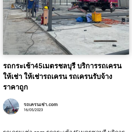
รถกระเช้า45เมตรชลบุรี บริการรถเครน
ให้เช่า ให้เช่ารถเครน รถเครนรับจ้าง
ราคาถูก
รถเครนเช่า.com
16/05/2023