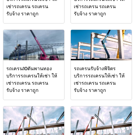
เช่ารถเครน รถเครน
เช่ารถเครน รถเครน
รับจ้าง ราคาถูก
รับจ้าง ราคาถูก
รถเครน10ตันพานทอง
รถเครนรับจ้างพิจิตร
บริการรถเครนให้เช่า ให้
บริการรถเครนให้เช่า ให้
เช่ารถเครน รถเครน
เช่ารถเครน รถเครน
รับจ้าง ราคาถูก
รับจ้าง ราคาถูก