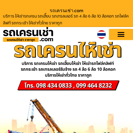
รถเครนเช่า.com
บริการ ให้เช่ารถเครน รถเฮี๊ยบ รถเทรลเลอร์ รถ 4 ล้อ 6 ล้อ 10 ล้อคอก รถโฟล์ค
ลิฟท์ รถกระเช้า ให้เช่าทั่วไทย ราคาถูก