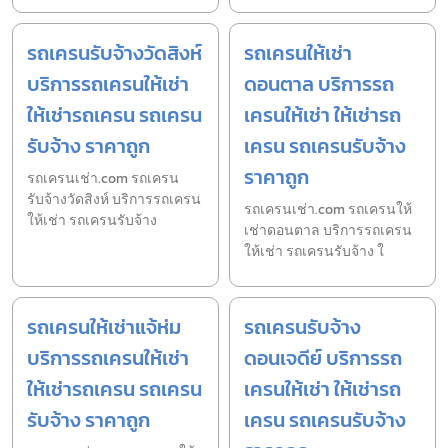
รถเครนรับจ้างวัดสิงห์
รถเครนให้เช่า
บริการรถเครนให้เช่า
ดอนตาล บริการรถ
ให้เช่ารถเครน รถเครน
เครนให้เช่า ให้เช่ารถ
รับจ้าง ราคาถูก
เครน รถเครนรับจ้าง
ราคาถูก
รถเครนเช่า.com รถเครน
รับจ้างวัดสิงห์ บริการรถเครน
รถเครนเช่า.com รถเครนให้
ให้เช่า รถเครนรับจ้าง
เช่าดอนตาล บริการรถเครน
ให้เช่า รถเครนรับจ้าง ใ
รถเครนให้เช่าแจ้ห่ม
รถเครนรับจ้าง
บริการรถเครนให้เช่า
ดอนเจดีย์ บริการรถ
ให้เช่ารถเครน รถเครน
เครนให้เช่า ให้เช่ารถ
รับจ้าง ราคาถูก
เครน รถเครนรับจ้าง