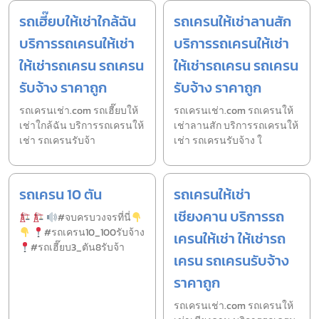
รถเฮี๊ยบให้เช่าใกล้ฉัน
รถเครนให้เช่าลานสัก
บริการรถเครนให้เช่า
บริการรถเครนให้เช่า
ให้เช่ารถเครน รถเครน
ให้เช่ารถเครน รถเครน
รับจ้าง ราคาถูก
รับจ้าง ราคาถูก
รถเครนเช่า.com รถเฮี๊ยบให้
รถเครนเช่า.com รถเครนให้
เช่าใกล้ฉัน บริการรถเครนให้
เช่าลานสัก บริการรถเครนให้
เช่า รถเครนรับจ้า
เช่า รถเครนรับจ้าง ใ
รถเครน 10 ตัน
รถเครนให้เช่า
เชียงคาน บริการรถ
#จบครบวงจรที่นี่
#รถเครน10_100รับจ้าง
เครนให้เช่า ให้เช่ารถ
#รถเฮี๊ยบ3_ตัน8รับจ้า
เครน รถเครนรับจ้าง
ราคาถูก
รถเครนเช่า.com รถเครนให้