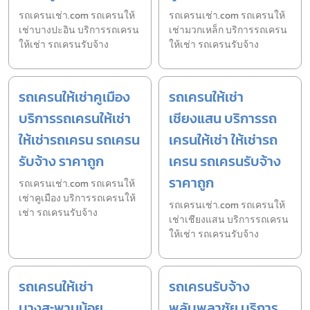
รถเครนเช่า.com รถเครนให้
รถเครนเช่า.com รถเครนให้
เช่าบางปะอิน บริการรถเครน
เช่ามวกเหล็ก บริการรถเครน
ให้เช่า รถเครนรับจ้าง
ให้เช่า รถเครนรับจ้าง
รถเครนให้เช่าคูเมือง
รถเครนให้เช่า
บริการรถเครนให้เช่า
เชียงแสน บริการรถ
ให้เช่ารถเครน รถเครน
เครนให้เช่า ให้เช่ารถ
รับจ้าง ราคาถูก
เครน รถเครนรับจ้าง
ราคาถูก
รถเครนเช่า.com รถเครนให้
เช่าคูเมือง บริการรถเครนให้
รถเครนเช่า.com รถเครนให้
เช่า รถเครนรับจ้าง
เช่าเชียงแสน บริการรถเครน
ให้เช่า รถเครนรับจ้าง
รถเครนให้เช่า
รถเครนรับจ้าง
บางสะพานน้อย
พลับพลาชัย บริการ