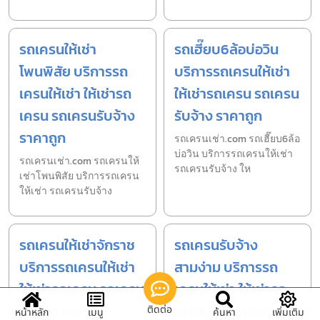
รถเครนให้เช่า
รถเฮี๊ยบ6ล้อบ่อวิน
โพนพิสัย บริการรถ
บริการรถเครนให้เช่า
เครนให้เช่า ให้เช่ารถ
ให้เช่ารถเครน รถเครน
เครน รถเครนรับจ้าง
รับจ้าง ราคาถูก
ราคาถูก
รถเครนเช่า.com รถเฮี๊ยบ6ล้อ
บ่อวิน บริการรถเครนให้เช่า
รถเครนเช่า.com รถเครนให้
รถเครนรับจ้าง ให
เช่าโพนพิสัย บริการรถเครน
ให้เช่า รถเครนรับจ้าง
รถเครนให้เช่าจักราช
รถเครนรับจ้าง
บริการรถเครนให้เช่า
สามง่าม บริการรถ
ให้เช่ารถเครน รถเครน
เครนให้เช่า ให้เช่ารถ
รับจ้าง ราคาถูก
เครน รถเครนรับจ้าง
ติดต่อ
หน้าหลัก
เมนู
ค้นหา
เพิ่มเติม