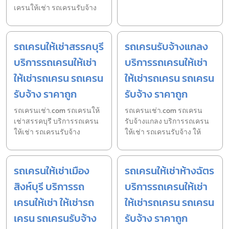
เครนให้เช่า รถเครนรับจ้าง
รถเครนให้เช่าสรรคบุรี
รถเครนรับจ้างแกลง
บริการรถเครนให้เช่า
บริการรถเครนให้เช่า
ให้เช่ารถเครน รถเครน
ให้เช่ารถเครน รถเครน
รับจ้าง ราคาถูก
รับจ้าง ราคาถูก
รถเครนเช่า.com รถเครนให้
รถเครนเช่า.com รถเครน
เช่าสรรคบุรี บริการรถเครน
รับจ้างแกลง บริการรถเครน
ให้เช่า รถเครนรับจ้าง
ให้เช่า รถเครนรับจ้าง ให้
รถเครนให้เช่าเมือง
รถเครนให้เช่าห้างฉัตร
สิงห์บุรี บริการรถ
บริการรถเครนให้เช่า
เครนให้เช่า ให้เช่ารถ
ให้เช่ารถเครน รถเครน
เครน รถเครนรับจ้าง
รับจ้าง ราคาถูก