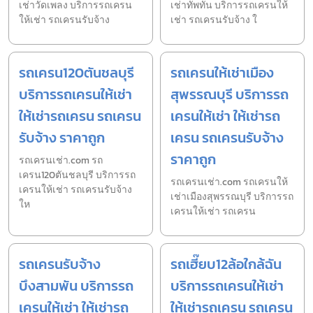
เช่าวัดเพลง บริการรถเครน
เช่าทัพทัน บริการรถเครนให้
ให้เช่า รถเครนรับจ้าง
เช่า รถเครนรับจ้าง ใ
รถเครน120ตันชลบุรี
รถเครนให้เช่าเมือง
บริการรถเครนให้เช่า
สุพรรณบุรี บริการรถ
ให้เช่ารถเครน รถเครน
เครนให้เช่า ให้เช่ารถ
รับจ้าง ราคาถูก
เครน รถเครนรับจ้าง
ราคาถูก
รถเครนเช่า.com รถ
เครน120ตันชลบุรี บริการรถ
รถเครนเช่า.com รถเครนให้
เครนให้เช่า รถเครนรับจ้าง
เช่าเมืองสุพรรณบุรี บริการรถ
ให
เครนให้เช่า รถเครน
รถเครนรับจ้าง
รถเฮี๊ยบ12ล้อใกล้ฉัน
บึงสามพัน บริการรถ
บริการรถเครนให้เช่า
เครนให้เช่า ให้เช่ารถ
ให้เช่ารถเครน รถเครน