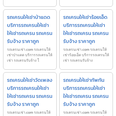
รถเครนให้เช่าป่าแดด
รถเครนให้เช่าร้อยเอ็ด
บริการรถเครนให้เช่า
บริการรถเครนให้เช่า
ให้เช่ารถเครน รถเครน
ให้เช่ารถเครน รถเครน
รับจ้าง ราคาถูก
รับจ้าง ราคาถูก
รถเครนเช่า.com รถเครนให้
รถเครนเช่า.com รถเครนให้
เช่าป่าแดด บริการรถเครนให้
เช่าร้อยเอ็ด บริการรถเครนให้
เช่า รถเครนรับจ้าง ใ
เช่า รถเครนรับจ้าง
รถเครนให้เช่าวัดเพลง
รถเครนให้เช่าทัพทัน
บริการรถเครนให้เช่า
บริการรถเครนให้เช่า
ให้เช่ารถเครน รถเครน
ให้เช่ารถเครน รถเครน
รับจ้าง ราคาถูก
รับจ้าง ราคาถูก
รถเครนเช่า.com รถเครนให้
รถเครนเช่า.com รถเครนให้