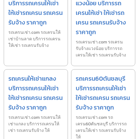
บริการรถเครนให้เช่า
แวงน้อย บริการรถ
ให้เช่ารถเครน รถเครน
เครนให้เช่า ให้เช่ารถ
รับจ้าง ราคาถูก
เครน รถเครนรับจ้าง
ราคาถูก
รถเครนเช่า.com รถเครนให้
เช่าบ้านลาด บริการรถเครน
รถเครนเช่า.com รถเครน
ให้เช่า รถเครนรับจ้าง
รับจ้างแวงน้อย บริการรถ
เครนให้เช่า รถเครนรับจ้าง
รถเครนให้เช่าแกลง
รถเครน60ตันชลบุรี
บริการรถเครนให้เช่า
บริการรถเครนให้เช่า
ให้เช่ารถเครน รถเครน
ให้เช่ารถเครน รถเครน
รับจ้าง ราคาถูก
รับจ้าง ราคาถูก
รถเครนเช่า.com รถเครนให้
รถเครนเช่า.com รถ
เช่าแกลง บริการรถเครนให้
เครน60ตันชลบุรี บริการรถ
เช่า รถเครนรับจ้าง ให้
เครนให้เช่า รถเครนรับจ้าง
ให้