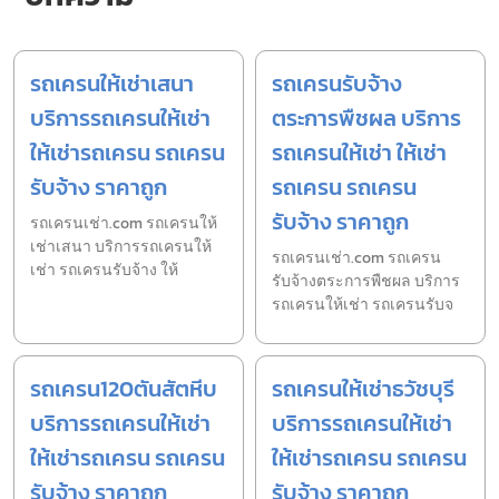
รถเครนให้เช่าเสนา
รถเครนรับจ้าง
บริการรถเครนให้เช่า
ตระการพืชผล บริการ
ให้เช่ารถเครน รถเครน
รถเครนให้เช่า ให้เช่า
รับจ้าง ราคาถูก
รถเครน รถเครน
รับจ้าง ราคาถูก
รถเครนเช่า.com รถเครนให้
เช่าเสนา บริการรถเครนให้
รถเครนเช่า.com รถเครน
เช่า รถเครนรับจ้าง ให้
รับจ้างตระการพืชผล บริการ
รถเครนให้เช่า รถเครนรับจ
รถเครน120ตันสัตหีบ
รถเครนให้เช่าธวัชบุรี
บริการรถเครนให้เช่า
บริการรถเครนให้เช่า
ให้เช่ารถเครน รถเครน
ให้เช่ารถเครน รถเครน
รับจ้าง ราคาถูก
รับจ้าง ราคาถูก