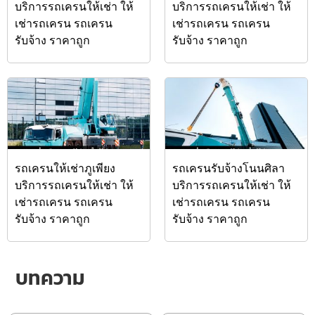
บริการรถเครนให้เช่า ให้
บริการรถเครนให้เช่า ให้
เช่ารถเครน รถเครน
เช่ารถเครน รถเครน
รับจ้าง ราคาถูก
รับจ้าง ราคาถูก
รถเครนให้เช่าภูเพียง
รถเครนรับจ้างโนนศิลา
บริการรถเครนให้เช่า ให้
บริการรถเครนให้เช่า ให้
เช่ารถเครน รถเครน
เช่ารถเครน รถเครน
รับจ้าง ราคาถูก
รับจ้าง ราคาถูก
บทความ