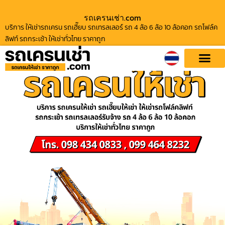
รถเครนเช่า.com
บริการ ให้เช่ารถเครน รถเฮี๊ยบ รถเทรลเลอร์ รถ 4 ล้อ 6 ล้อ 10 ล้อคอก รถโฟล์ค
ลิฟท์ รถกระเช้า ให้เช่าทั่วไทย ราคาถูก