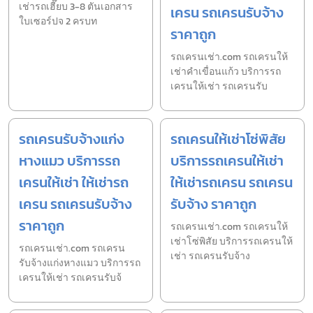
เช่ารถเฮี๊ยบ 3-8 ตันเอกสาร
เครน รถเครนรับจ้าง
ใบเซอร์ปจ 2 ครบท
ราคาถูก
รถเครนเช่า.com รถเครนให้
เช่าคำเขื่อนแก้ว บริการรถ
เครนให้เช่า รถเครนรับ
รถเครนรับจ้างแก่ง
รถเครนให้เช่าโซ่พิสัย
หางแมว บริการรถ
บริการรถเครนให้เช่า
เครนให้เช่า ให้เช่ารถ
ให้เช่ารถเครน รถเครน
เครน รถเครนรับจ้าง
รับจ้าง ราคาถูก
ราคาถูก
รถเครนเช่า.com รถเครนให้
เช่าโซ่พิสัย บริการรถเครนให้
รถเครนเช่า.com รถเครน
เช่า รถเครนรับจ้าง
รับจ้างแก่งหางแมว บริการรถ
เครนให้เช่า รถเครนรับจ้