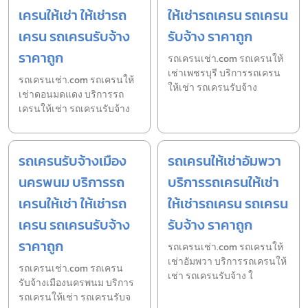
เครนให้เช่า ให้เช่ารถ
ให้เช่ารถเครน รถเครน
เครน รถเครนรับจ้าง
รับจ้าง ราคาถูก
ราคาถูก
รถเครนเช่า.com รถเครนให้
เช่าเพชรบุรี บริการรถเครน
รถเครนเช่า.com รถเครนให้
ให้เช่า รถเครนรับจ้าง
เช่าดอนมดแดง บริการรถ
เครนให้เช่า รถเครนรับจ้าง
รถเครนรับจ้างเมือง
รถเครนให้เช่าอัมพวา
นครพนม บริการรถ
บริการรถเครนให้เช่า
เครนให้เช่า ให้เช่ารถ
ให้เช่ารถเครน รถเครน
เครน รถเครนรับจ้าง
รับจ้าง ราคาถูก
ราคาถูก
รถเครนเช่า.com รถเครนให้
เช่าอัมพวา บริการรถเครนให้
รถเครนเช่า.com รถเครน
เช่า รถเครนรับจ้าง ใ
รับจ้างเมืองนครพนม บริการ
รถเครนให้เช่า รถเครนรับจ