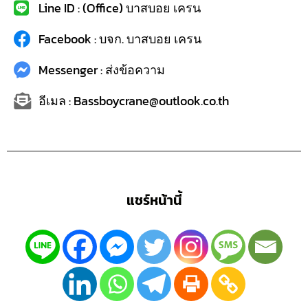
Line ID : (Office) บาสบอย เครน
Facebook : บจก. บาสบอย เครน
Messenger : ส่งข้อความ
อีเมล : Bassboycrane@outlook.co.th
แชร์หน้านี้