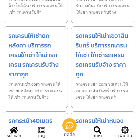
จ้างใกล้ฉัน บริการรถเครนให้
รับจ้างกันตรัง บริการรถเครน
เช่า รถเครนรับจ้า
ให้เช่า รถเครนรับจ้าง
รถเครนให้เช่ายก
รถเครนให้เช่าเขวาสิน
หลังคา บริการรถ
รินทร์ บริการรถเครน
เครนให้เช่า ให้เช่ารถ
ให้เช่า ให้เช่ารถเครน
เครน รถเครนรับจ้าง
รถเครนรับจ้าง ราคา
ราคาถูก
ถูก
รถเครนเช่า.com รถเครนให้
รถเครนเช่า.com รถเครนให้
เช่ายกหลังคา บริการรถเครน
เช่าเขวาสินรินทร์ บริการรถ
ให้เช่า รถเครนรับจ้าง
เครนให้เช่า รถเครนรั
รถกระเช้า40เมตร
รถเครนให้เช่าหนอง
หนองใหญ่ บริการรถ
ม่วง บริการรถเครนให้
ติดต่อ
หน้าหลัก
เมนู
ค้นหา
เพิ่มเติม