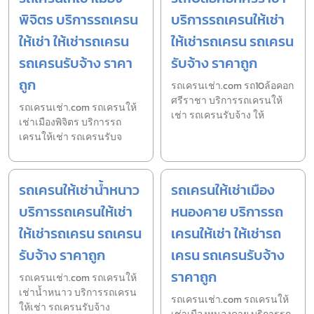
พิจิตร บริการรถเครน
บริการรถเครนให้เช่า
ให้เช่า ให้เช่ารถเครน
ให้เช่ารถเครน รถเครน
รถเครนรับจ้าง ราคา
รับจ้าง ราคาถูก
ถูก
รถเครนเช่า.com รถ10ล้อคอก
ศรีราชา บริการรถเครนให้
รถเครนเช่า.com รถเครนให้
เช่า รถเครนรับจ้าง ให้
เช่าเมืองพิจิตร บริการรถ
เครนให้เช่า รถเครนรับจ
รถเครนให้เช่าน้ำหนาว
รถเครนให้เช่าเมือง
บริการรถเครนให้เช่า
หนองคาย บริการรถ
ให้เช่ารถเครน รถเครน
เครนให้เช่า ให้เช่ารถ
รับจ้าง ราคาถูก
เครน รถเครนรับจ้าง
ราคาถูก
รถเครนเช่า.com รถเครนให้
เช่าน้ำหนาว บริการรถเครน
รถเครนเช่า.com รถเครนให้
ให้เช่า รถเครนรับจ้าง