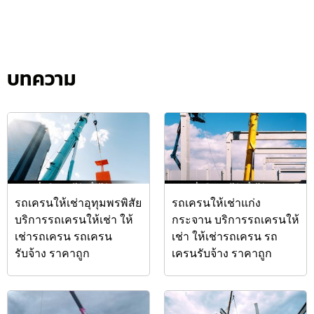
บทความ
รถเครนให้เช่าอุทุมพรพิสัย
รถเครนให้เช่าแก่ง
บริการรถเครนให้เช่า ให้
กระจาน บริการรถเครนให้
เช่ารถเครน รถเครน
เช่า ให้เช่ารถเครน รถ
รับจ้าง ราคาถูก
เครนรับจ้าง ราคาถูก