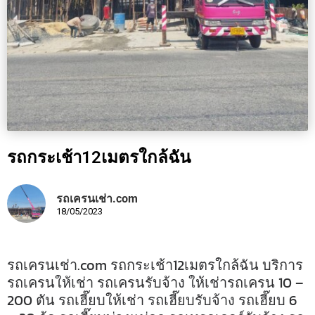
รถกระเช้า12เมตรใกล้ฉัน
รถเครนเช่า.com
18/05/2023
รถเครนเช่า.com รถกระเช้า12เมตรใกล้ฉัน บริการ
รถเครนให้เช่า รถเครนรับจ้าง ให้เช่ารถเครน 10 –
200 ตัน รถเฮี๊ยบให้เช่า รถเฮี๊ยบรับจ้าง รถเฮี๊ยบ 6