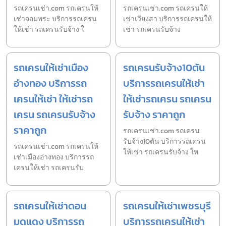
รถเครนเช่า.com รถเครนให้
รถเครนเช่า.com รถเครนให้
เช่าจอมพระ บริการรถเครน
เช่าเวียงสา บริการรถเครนให้
ให้เช่า รถเครนรับจ้าง ใ
เช่า รถเครนรับจ้าง
รถเครนให้เช่าเมือง
รถเครนรับจ้าง10ตัน
อ่างทอง บริการรถ
บริการรถเครนให้เช่า
เครนให้เช่า ให้เช่ารถ
ให้เช่ารถเครน รถเครน
เครน รถเครนรับจ้าง
รับจ้าง ราคาถูก
ราคาถูก
รถเครนเช่า.com รถเครน
รับจ้าง10ตัน บริการรถเครน
รถเครนเช่า.com รถเครนให้
ให้เช่า รถเครนรับจ้าง ให
เช่าเมืองอ่างทอง บริการรถ
เครนให้เช่า รถเครนรับ
รถเครนให้เช่าดอน
รถเครนให้เช่าเพชรบุรี
มดแดง บริการรถ
บริการรถเครนให้เช่า