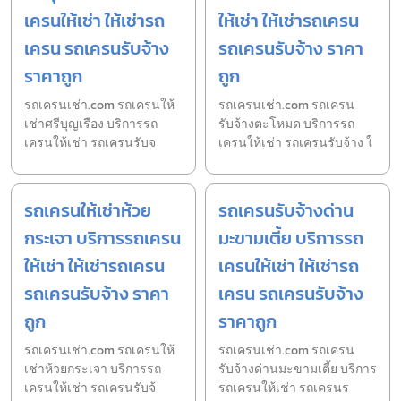
เครนให้เช่า ให้เช่ารถ
ให้เช่า ให้เช่ารถเครน
เครน รถเครนรับจ้าง
รถเครนรับจ้าง ราคา
ราคาถูก
ถูก
รถเครนเช่า.com รถเครนให้
รถเครนเช่า.com รถเครน
เช่าศรีบุญเรือง บริการรถ
รับจ้างตะโหมด บริการรถ
เครนให้เช่า รถเครนรับจ
เครนให้เช่า รถเครนรับจ้าง ใ
รถเครนให้เช่าห้วย
รถเครนรับจ้างด่าน
กระเจา บริการรถเครน
มะขามเตี้ย บริการรถ
ให้เช่า ให้เช่ารถเครน
เครนให้เช่า ให้เช่ารถ
รถเครนรับจ้าง ราคา
เครน รถเครนรับจ้าง
ถูก
ราคาถูก
รถเครนเช่า.com รถเครนให้
รถเครนเช่า.com รถเครน
เช่าห้วยกระเจา บริการรถ
รับจ้างด่านมะขามเตี้ย บริการ
เครนให้เช่า รถเครนรับจ้
รถเครนให้เช่า รถเครนร