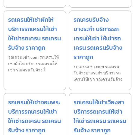
รถเครนให้เช่าผักไห่
รถเครนรับจ้าง
บริการรถเครนให้เช่า
บางระกำ บริการรถ
ให้เช่ารถเครน รถเครน
เครนให้เช่า ให้เช่ารถ
รับจ้าง ราคาถูก
เครน รถเครนรับจ้าง
ราคาถูก
รถเครนเช่า.com รถเครนให้
เช่าผักไห่ บริการรถเครนให้
รถเครนเช่า.com รถเครน
เช่า รถเครนรับจ้าง ใ
รับจ้างบางระกำ บริการรถ
เครนให้เช่า รถเครนรับจ้าง
รถเครนให้เช่าจอมพระ
รถเครนให้เช่าเวียงสา
บริการรถเครนให้เช่า
บริการรถเครนให้เช่า
ให้เช่ารถเครน รถเครน
ให้เช่ารถเครน รถเครน
รับจ้าง ราคาถูก
รับจ้าง ราคาถูก