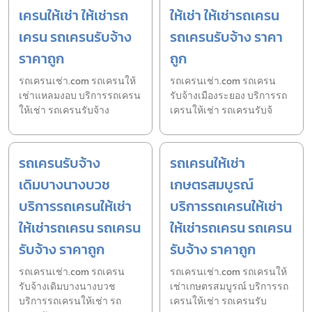
เครนให้เช่า ให้เช่ารถ
ให้เช่า ให้เช่ารถเครน
เครน รถเครนรับจ้าง
รถเครนรับจ้าง ราคา
ราคาถูก
ถูก
รถเครนเช่า.com รถเครนให้
รถเครนเช่า.com รถเครน
เช่าแหลมงอบ บริการรถเครน
รับจ้างเมืองระยอง บริการรถ
ให้เช่า รถเครนรับจ้าง
เครนให้เช่า รถเครนรับจ้
รถเครนรับจ้าง
รถเครนให้เช่า
เดิมบางนางบวช
เกษตรสมบูรณ์
บริการรถเครนให้เช่า
บริการรถเครนให้เช่า
ให้เช่ารถเครน รถเครน
ให้เช่ารถเครน รถเครน
รับจ้าง ราคาถูก
รับจ้าง ราคาถูก
รถเครนเช่า.com รถเครน
รถเครนเช่า.com รถเครนให้
รับจ้างเดิมบางนางบวช
เช่าเกษตรสมบูรณ์ บริการรถ
บริการรถเครนให้เช่า รถ
เครนให้เช่า รถเครนรับ