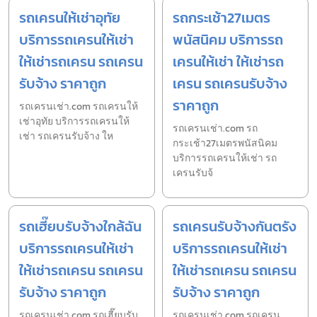
รถเครนให้เช่าอุทัย
รถกระเช้า27เมตร
บริการรถเครนให้เช่า
พนัสนิคม บริการรถ
ให้เช่ารถเครน รถเครน
เครนให้เช่า ให้เช่ารถ
รับจ้าง ราคาถูก
เครน รถเครนรับจ้าง
ราคาถูก
รถเครนเช่า.com รถเครนให้
เช่าอุทัย บริการรถเครนให้
รถเครนเช่า.com รถ
เช่า รถเครนรับจ้าง ให
กระเช้า27เมตรพนัสนิคม
บริการรถเครนให้เช่า รถ
เครนรับจ้
รถเฮี๊ยบรับจ้างใกล้ฉัน
รถเครนรับจ้างกันตรัง
บริการรถเครนให้เช่า
บริการรถเครนให้เช่า
ให้เช่ารถเครน รถเครน
ให้เช่ารถเครน รถเครน
รับจ้าง ราคาถูก
รับจ้าง ราคาถูก
รถเครนเช่า.com รถเฮี๊ยบรับ
รถเครนเช่า.com รถเครน