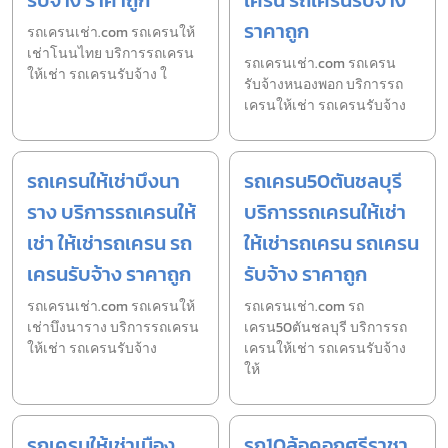
รับจ้าง ราคาถูก
เครน รถเครนรับจ้าง
ราคาถูก
รถเครนเช่า.com รถเครนให้
เช่าโนนไทย บริการรถเครน
รถเครนเช่า.com รถเครน
ให้เช่า รถเครนรับจ้าง ใ
รับจ้างหนองพอก บริการรถ
เครนให้เช่า รถเครนรับจ้าง
รถเครนให้เช่าบึงนา
รถเครน50ตันชลบุรี
ราง บริการรถเครนให้
บริการรถเครนให้เช่า
เช่า ให้เช่ารถเครน รถ
ให้เช่ารถเครน รถเครน
เครนรับจ้าง ราคาถูก
รับจ้าง ราคาถูก
รถเครนเช่า.com รถเครนให้
รถเครนเช่า.com รถ
เช่าบึงนาราง บริการรถเครน
เครน50ตันชลบุรี บริการรถ
ให้เช่า รถเครนรับจ้าง
เครนให้เช่า รถเครนรับจ้าง
ให้
รถเครนให้เช่าเมือง
รถ10ล้อคอกศรีราชา