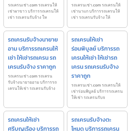
รถเครนเช่า.com รถเครนให้
รถเครนเช่า.com รถเครนให้
เช่าผาขาว บริการรถเครนให้
เช่านาแก บริการรถเครนให้
เช่า รถเครนรับจ้าง ให
เช่า รถเครนรับจ้าง ให้
รถเครนรับจ้างนายาย
รถเครนให้เช่า
อาม บริการรถเครนให้
ร่อนพิบูลย์ บริการรถ
เช่า ให้เช่ารถเครน รถ
เครนให้เช่า ให้เช่ารถ
เครนรับจ้าง ราคาถูก
เครน รถเครนรับจ้าง
ราคาถูก
รถเครนเช่า.com รถเครน
รับจ้างนายายอาม บริการรถ
รถเครนเช่า.com รถเครนให้
เครนให้เช่า รถเครนรับจ้าง
เช่าร่อนพิบูลย์ บริการรถเครน
ให้เช่า รถเครนรับจ
รถเครนให้เช่า
รถเครนรับจ้างตะ
ศรีบุญเรือง บริการรถ
โหมด บริการรถเครน